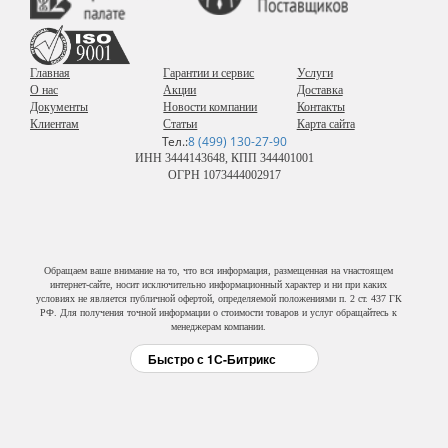
Главная
Гарантии и сервис
Услуги
О нас
Акции
Доставка
Документы
Новости компании
Контакты
Клиентам
Статьи
Карта сайта
Тел.:
8 (499) 130-27-90
ИНН 3444143648, КПП 344401001
ОГРН 1073444002917
Обращаем ваше внимание на то, что вся информация, размещенная на vнастоящем
интернет-сайте, носит исключительно информационный характер и ни при каких
условиях не является публичной офертой, определяемой положениями п. 2 ст. 437 ГК
РФ. Для получения точной информации о стоимости товаров и услуг обращайтесь к
менеджерам компании.
Быстро с 1С-Битрикс