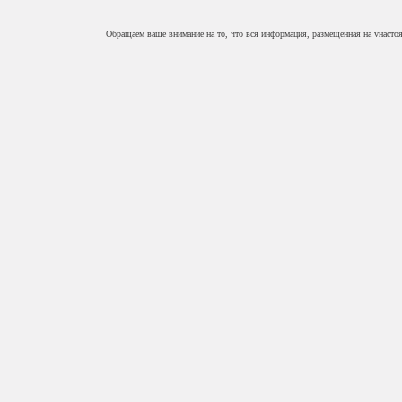
Обращаем ваше внимание на то, что вся информация, размещенная на vнасто