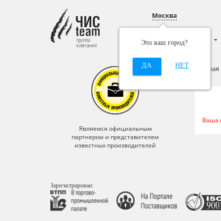
Москва
Каталог
О нас
Это ваш город?
ДА
НЕТ
Главная
Ваша 
иальным
Являемся официальным
Явл
тавителем
партнером и представителем
партн
одителей
известных производителей
изве
Зарегистрирован: