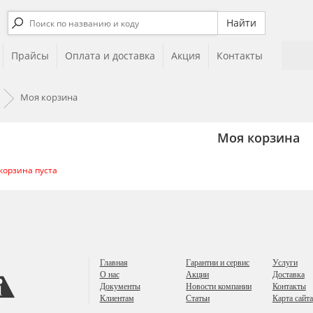
Прайсы
Оплата и доставка
Акция
Контакты
Моя корзина
Моя корзина
корзина пуста
яемся официальным
Являемся официальным
ером и представителем
партнером и представителем
стных производителей
известных производителей
Главная
Гарантии и сервис
Услуги
О нас
Акции
Доставка
Документы
Новости компании
Контакты
Клиентам
Статьи
Карта сайта