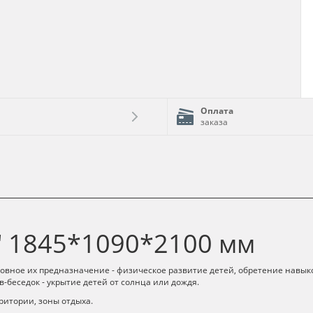
Оплата
заказа
" 1845*1090*2100 мм
новное их предназначение - физическое развитие детей, обретение навы
-беседок - укрытие детей от солнца или дождя.
ритории, зоны отдыха.