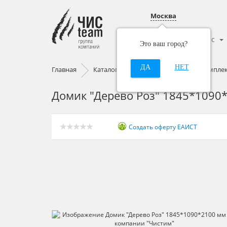
Москва
Каталог
О нас
Это ваш город?
ДА
НЕТ
Главная
Каталог
Спортивно-игровые компле
Домик "Дерево Роз" 1845*1090
Создать оферту ЕАИСТ