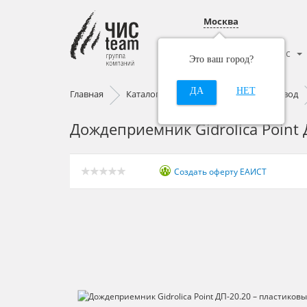
Москва
Каталог
О нас
Это ваш город?
ДА
НЕТ
Главная
Каталог
Поверхностный водоотвод
Дождеприемник Gidrolica Point
Создать оферту ЕАИСТ