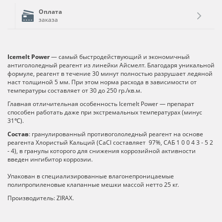
Оплата
заказа
Icemelt Power
— самый быстродействующий и экономичный
антигололедный реагент из линейки Айсмелт. Благодаря уникальной
формуле, реагент в течение 30 минут полностью разрушает ледяной
наст толщиной 5 мм. При этом норма расхода в зависимости от
температуры составляет от 30 до 250 гр./кв.м.
Главная отличительная особенность Icemelt Power — препарат
способен работать даже при экстремальных температурах (минус
31℃).
Состав
: гранулированный противогололедный реагент на основе
реагента Хлористый Кальций (CaCl составляет 97%, САБ 1 0 0 4 3 - 5 2
- 4), в гранулы которого для снижения коррозийной активности
введен ингибитор коррозии.
Упакован в специализированные влагонепроницаемые
полипропиленовые клапанные мешки массой нетто 25 кг.
Производитель: ZIRAX.