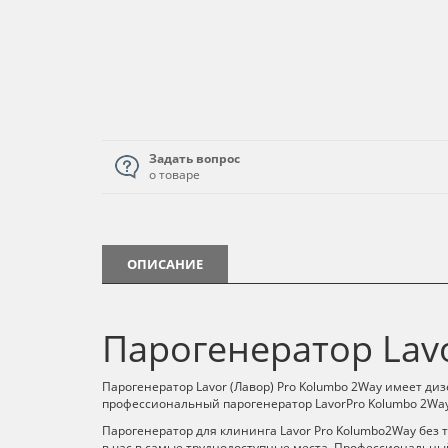
Задать вопрос
о товаре
ОПИСАНИЕ
Парогенератор Lav
Парогенератор Lavor (Лавор) Pro Kolumbo 2Way имеет диз
профессиональный парогенератор LavorPro Kolumbo 2Way
Парогенератор для клининга Lavor Pro Kolumbo2Way без т
в час в самые труднодоступные места. Профессиональный 