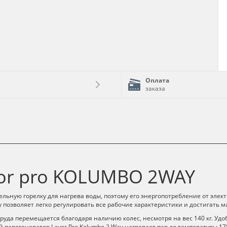
Оплата
заказа
or pro KOLUMBO 2WAY
ельную горелку для нагрева воды, поэтому его энергопотребление от элек
 позволяет легко регулировать все рабочие характеристики и достигать 
руда перемещается благодаря наличию колес, несмотря на вес 140 кг. Удоб
парогенератор Lavor Pro Kolumbo 2 Way нагревает пар до температуры 178