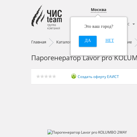
Москва
Каталог
О нас
Это ваш город?
ДА
НЕТ
Главная
Каталог
Уборочное оборудование
Парогенератор Lavor pro KOLU
Создать оферту ЕАИСТ