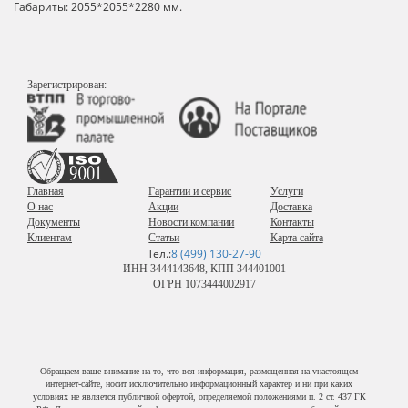
Габариты: 2055*2055*2280 мм.
Зарегистрирован:
Главная
Гарантии и сервис
Услуги
О нас
Акции
Доставка
Документы
Новости компании
Контакты
Клиентам
Статьи
Карта сайта
Тел.:
8 (499) 130-27-90
ИНН 3444143648, КПП 344401001
ОГРН 1073444002917
Обращаем ваше внимание на то, что вся информация, размещенная на vнастоящем
интернет-сайте, носит исключительно информационный характер и ни при каких
условиях не является публичной офертой, определяемой положениями п. 2 ст. 437 ГК