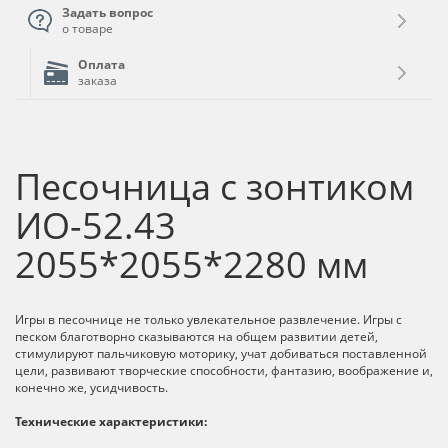
Задать вопрос
о товаре
Оплата
заказа
Песочница с зонтиком
ИО-52.43
2055*2055*2280 мм
Игры в песочнице не только увлекательное развлечение. Игры с
песком благотворно сказываются на общем развитии детей,
стимулируют пальчиковую моторику, учат добиваться поставленной
цели, развивают творческие способности, фантазию, воображение и,
конечно же, усидчивость.
Технические характеристики: