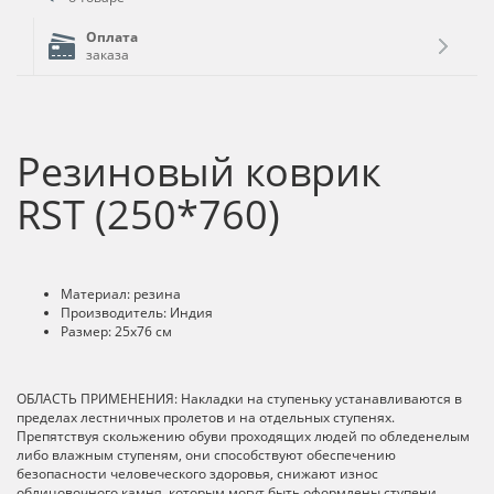
Оплата
заказа
Резиновый коврик
RST (250*760)
Материал: резина
Производитель: Индия
Размер: 25х76 см
ОБЛАСТЬ ПРИМЕНЕНИЯ: Накладки на ступеньку устанавливаются в
пределах лестничных пролетов и на отдельных ступенях.
Препятствуя скольжению обуви проходящих людей по обледенелым
либо влажным ступеням, они способствуют обеспечению
безопасности человеческого здоровья, снижают износ
облицовочного камня, которым могут быть оформлены ступени,