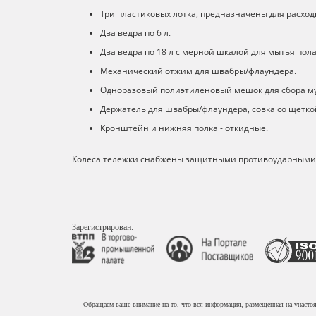
Три пластиковых лотка, предназначены для расход
Два ведра по 6 л.
Два ведра по 18 л с мерной шкалой для мытья пол
Механический отжим для швабры/флаундера.
Одноразовый полиэтиленовый мешок для сбора мус
Держатель для швабры/флаундера, совка со щетко
Кронштейн и нижняя полка - откидные.
Колеса тележки снабжены защитными противоударными 
Зарегистрирован:
Обращаем ваше внимание на то, что вся информация, размещенная на vнасто