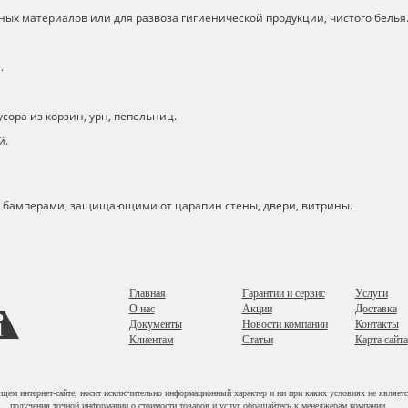
ных материалов или для развоза гигиенической продукции, чистого белья
а.
ора из корзин, урн, пепельниц.
й.
бамперами, защищающими от царапин стены, двери, витрины.
Главная
Гарантии и сервис
Услуги
О нас
Акции
Доставка
Документы
Новости компании
Контакты
Клиентам
Статьи
Карта сайта
ящем интернет-сайте, носит исключительно информационный характер и ни при каких условиях не являет
получения точной информации о стоимости товаров и услуг обращайтесь к менеджерам компании.