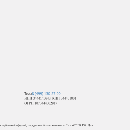
.
Тел.:
8 (499) 130-27-90
ИНН 3444143648, КПП 344401001
ОГРН 1073444002917
ся публичной офертой, определяемой положениями п. 2 ст. 437 ГК РФ. Для