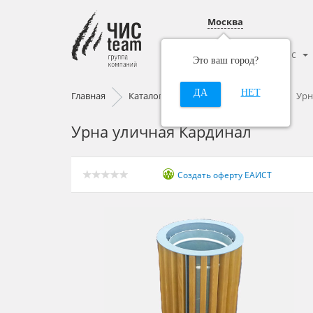
Москва
Каталог
О нас
Это ваш город?
ДА
НЕТ
Главная
Каталог
Урны и контейнеры
Урн
Урна уличная Кардинал
Создать оферту ЕАИСТ