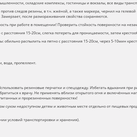
шленности, складские комплексы, гостиницы и вокзалы, все виды транспо
отив следов резины, в т.ч. жжёной, а также маркера, чернил на гелевой 
. Замерзает, после размораживания свойства сохраняются.
ость при работе в помещении! Проверить стойкость поверхности на неза
о с расстояния 15-20см, слегка потереть для проницаемости, затем крес
ы: обильно распылить на пятно с расстояния 15-20см, через 5-10мин кр
, вода, пропеллент.
 Использовать резиновые перчатки и спецодежду. Избегать вдыхания при р
обратиться к врачу. Не применять вблизи открытого огня и включённых 
опитанных и прорезиненных поверхностях!
ом сухом недоступном детям и животным месте отдельно от пищевых прод
ении условий транспортировки и хранения).