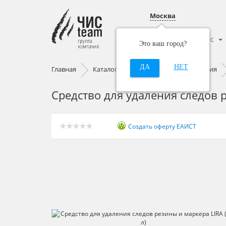
Москва
Каталог
О нас
Это ваш город?
ДА
НЕТ
Главная
Каталог
Профессиональная химия
Средство для удаления следов р
Создать оферту ЕАИСТ