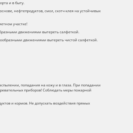
рта и в быту.
основе, нефтепродуктов, смол, скотч-клея на устойчивых
метном участке!
тообразными движениями вытереть салфеткой.
естообразными движениями вытереть чистой салфеткой.
аспылении, попадания на кожу и в глаза. При попадании
нагревательных приборов! Соблюдать меры пожарной
уктов и кормов. Не допускать воздействия прямых