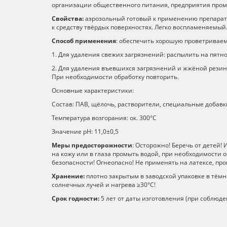
организации общественного питания, предприятия промы
Свойства:
аэрозольный готовый к применению препарат пр
к средству твёрдых поверхностях. Легко воспламеняемый
Способ применения
: обеспечить хорошую проветриваем
1. Для удаления свежих загрязнений: распылить на пятн
2. Для удаления въевшихся загрязнений и жжёной резин
При необходимости обработку повторить.
Основные характеристики:
Состав: ПАВ, щёлочь, растворители, специальные добавки
Температура возгорания: ок. 300°С
Значение рН: 11,0±0,5
Меры предосторожности
: Осторожно! Беречь от детей!
на кожу или в глаза промыть водой, при необходимости 
безопасности! Огнеопасно! Не применять на латексе, пр
Хранение:
плотно закрытым в заводской упаковке в тёмн
солнечных лучей и нагрева ≥30°С!
Срок годности:
5 лет от даты изготовления (при соблюд