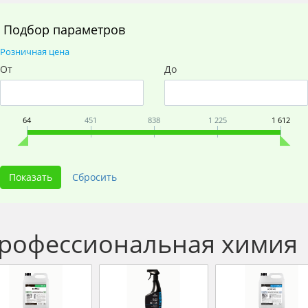
Подбор параметров
Розничная цена
От
До
64
451
838
1 225
1 612
рофессиональная химия