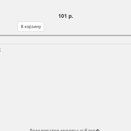
101 р.
В корзину
Дезодоратор мусорных бако�...