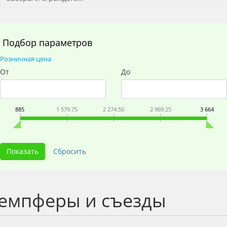
Подбор параметров
Розничная цена
От
До
885
1 579.75
2 274.50
2 969.25
3 664
емпферы и съезды