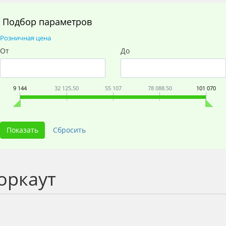
Подбор параметров
Розничная цена
От
До
9 144
32 125.50
55 107
78 088.50
101 070
оркаут