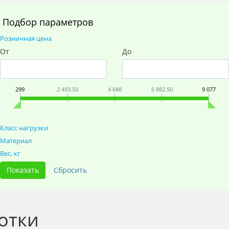
Подбор параметров
Розничная цена
От
До
299
2 493.50
4 688
6 882.50
9 077
Класс нагрузки
Материал
Вес, кг
отки