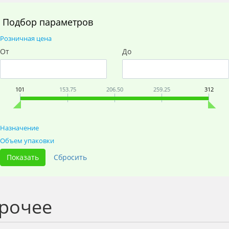
Подбор параметров
Розничная цена
От
До
101
153.75
206.50
259.25
312
Назначение
Объем упаковки
рочее