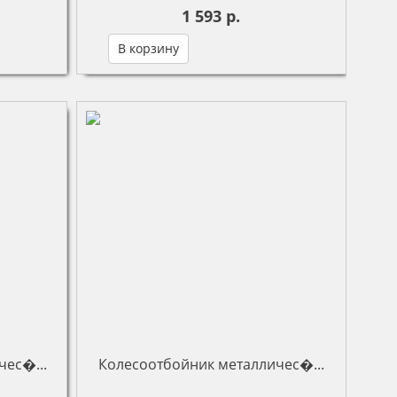
1 593 р.
В корзину
чес�...
Колесоотбойник металличес�...