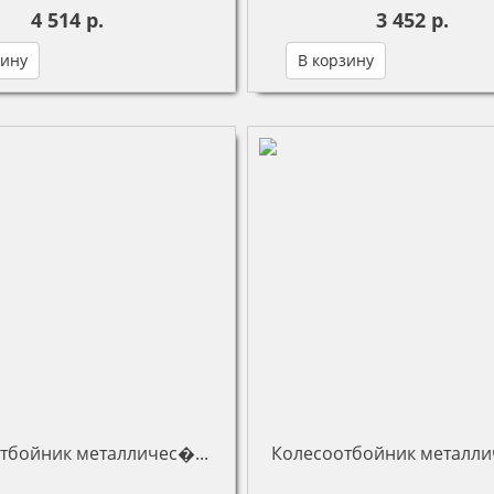
4 514 р.
3 452 р.
зину
В корзину
емся официальным
Являемся официальным
ром и представителем
партнером и представителем
тных производителей
известных производителей
тбойник металличес�...
Колесоотбойник металли