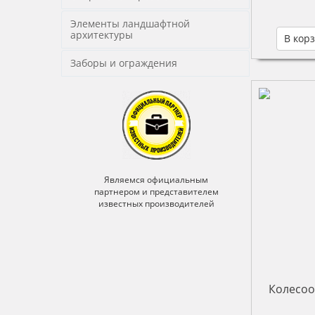
Элементы ландшафтной
архитектуры
В кор
Заборы и ограждения
ьным
Являемся официальным
Явля
ителем
партнером и представителем
партне
ителей
известных производителей
извес
Колесоо