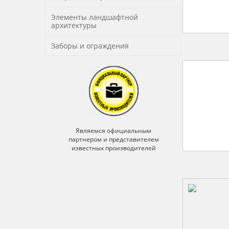
Элементы ландшафтной
архитектуры
Заборы и ограждения
ьным
Являемся официальным
Явля
ителем
партнером и представителем
партне
ителей
известных производителей
извес