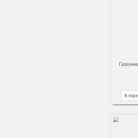
Газонна
В кор