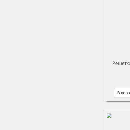
Решетка
В кор