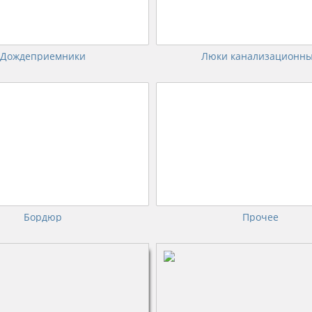
Дождеприемники
Люки канализационн
емся официальным
Являемся официальным
ром и представителем
партнером и представителем
тных производителей
известных производителей
Бордюр
Прочее