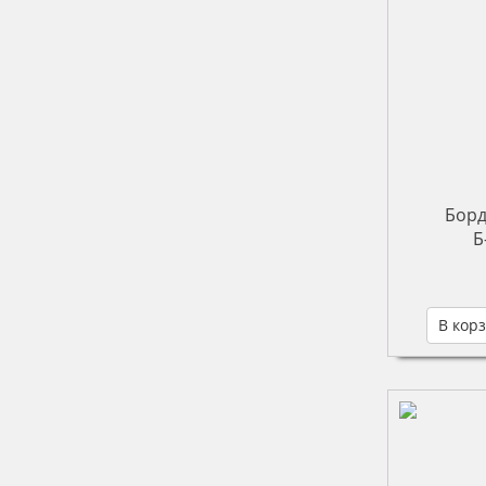
Борд
Б
В кор