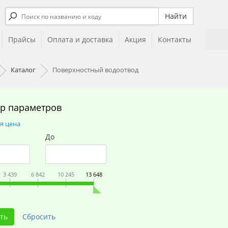
Прайсы
Оплата и доставка
Акция
Контакты
Каталог
Поверхностный водоотвод
р параметров
я цена
До
3 439
6 842
10 245
13 648