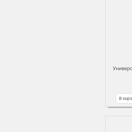
Универс
В кор