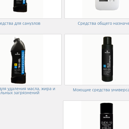
едства для санузлов
Средства общего назнач
емся официальным
Являемся официальным
ром и представителем
партнером и представителем
тных производителей
известных производителей
для удаления масла, жира и
Моющие средства универс
ильных загрязнений