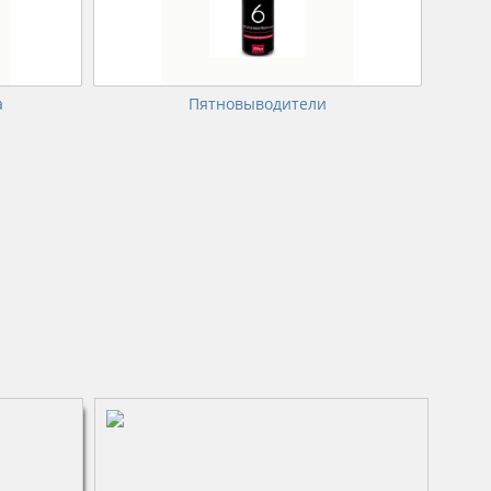
а
Пятновыводители