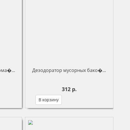
ома�...
Дезодоратор мусорных бако�...
312 р.
В корзину