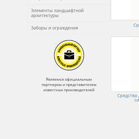
Элементы ландшафтной
архитектуры
Ср
Заборы и ограждения
ьным
Являемся официальным
Явля
ителем
партнером и представителем
партне
ителей
известных производителей
извес
Средства 
с