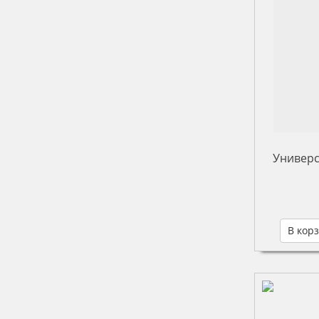
Универс
В кор